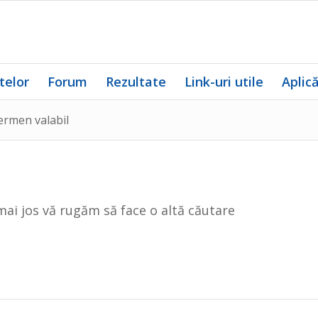
telor
Forum
Rezultate
Link-uri utile
Aplic
ermen valabil
mai jos vă rugăm să face o altă căutare