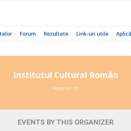
telor
Forum
Rezultate
Link-uri utile
Aplic
Institutul Cultural Român
www.icr.ro
EVENTS BY THIS ORGANIZER