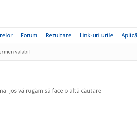
telor
Forum
Rezultate
Link-uri utile
Aplic
ermen valabil
mai jos vă rugăm să face o altă căutare