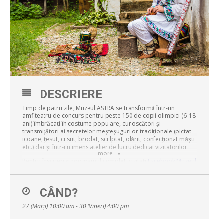
DESCRIERE
Timp de patru zile, Muzeul ASTRA se transformă într-un
amfiteatru de concurs pentru peste 150 de copii olimpici (6-18
ani) îmbrăcați în costume populare, cunoscători și
transmițători ai secretelor meşteşugurilor tradiţionale (pictat
icoane, ţesut, cusut, brodat, sculptat, olărit, confecţionat măşti
etc.) dar şi într-un imens atelier de lucru dedicat vizitatorilor.
more
Pentru înscrieri și programul complet, vizitați
Facebook Muzeul
Astra
sau
www.muzeulastra.ro
.
CÂND?
27 (Marți) 10:00 am - 30 (Vineri) 4:00 pm