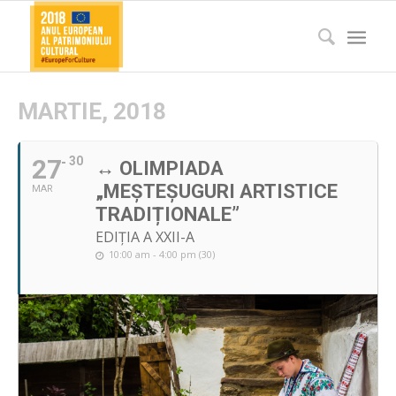
MARTIE, 2018
27
30
↔ OLIMPIADA
„MEȘTEȘUGURI ARTISTICE
MAR
TRADIȚIONALE”
EDIȚIA A XXII-A
10:00 am - 4:00 pm (30)