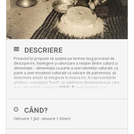
DESCRIERE
Proiectul își propune să susțină pe termen lung procesul de
descoperire, înțelegere și valorizare a relației dintre cultură și
alimentație – alimentația ca parte a unei identități culturale; ca
parte a unei moșteniri culturale cu valoare de patrimoniu; să
determine artiștii să integreze în munca lor, în reprezentările
artistice – conceptul ”food”; să sublinieze dimensiunea pe care
more
o au alimentele și importanța lor în viața noastră, ca o
componentă a unei istorii comune, un dialog intercultural și
permanent.
Obiectivele propuse sunt: conștientizarea asupra necesității
CÂND?
unei alimentații sănătoase, de integrare a acestui concept,
capabil să răspundă politicilor europene privind dreptul la
Februarie 1 (Joi) - Ianuarie 1 (Vineri)
siguranță, modelelor de bune practici privind o economie
sustenabilă, responsabilă.
Se vor implementa 5 etape diferite: