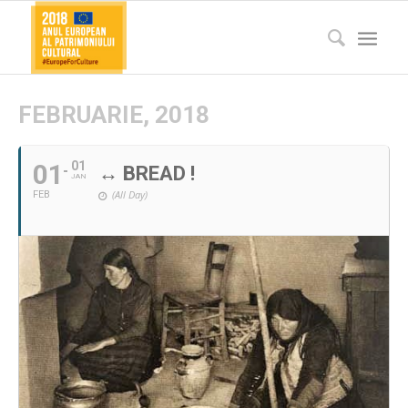
FEBRUARIE, 2018
01
01
↔ BREAD !
JAN
(All Day)
FEB