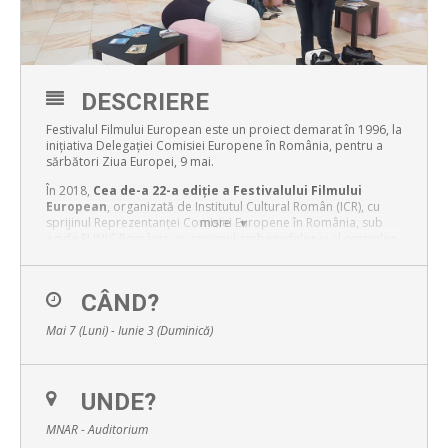
DESCRIERE
Festivalul Filmului European este un proiect demarat în 1996, la
inițiativa Delegației Comisiei Europene în România, pentru a
sărbători Ziua Europei, 9 mai.
În 2018,
Cea de-a 22-a ediție a Festivalului Filmului
European
, organizată de Institutul Cultural Român (ICR), cu
sprijinul Reprezentanței Comisiei Europene în România, sub
more
egida EUNIC România, cu sprijinul ambasadelor și al centrelor
culturale ale ţărilor europene, se va desfășura în București și
alte 7 orașe din România, în perioada 7 mai – 3 iunie. Gala de
deschidere a Festivalului Filmului European va avea loc la Sala
CÂND?
Mare a Teatrului Național „I. L. Caragiale“ București. Dincolo de
celebrarea multiculturalității Europei prin diversitatea
Mai 7 (Luni) - Iunie 3 (Duminică)
cinematografiei sale, Festivalul Filmului European va propune,
în 2018, organizarea unei secțiuni speciale, Restored
Masterpieces, care va include filme europene, de patrimoniu,
restaurate.
UNDE?
Pentru programul complet, vă rugăm să vizitați
www.ffe.ro
.
MNAR - Auditorium