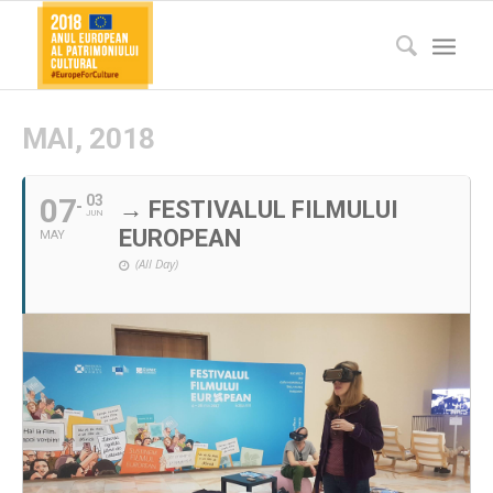
MAI, 2018
07
03
→ FESTIVALUL FILMULUI
JUN
EUROPEAN
MAY
(All Day)