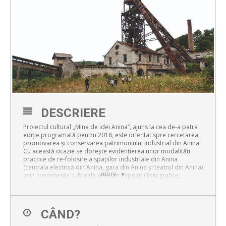
DESCRIERE
Proiectul cultural „Mina de idei Anina”, ajuns la cea de-a patra
ediţie programată pentru 2018, este orientat spre cercetarea,
promovarea şi conservarea patrimoniului industrial din Anina.
Cu această ocazie se doreşte evidenţierea unor modalităţi
practice de re-folosire a spaţiilor industriale din Anina
(centrala electrică din Anina, gara din Anina şi teatrul din Anina)
more
prin evenimente culturale precum expoziţii fotografice,
proiecţii cinematografice, vizite ghidate şi ateliere creative.
Pentru calendarul exact al seriei inițiativelor, vă rugăm
consultați:
www.facebook.com/MinaDeIdeiAnina
.
CÂND?