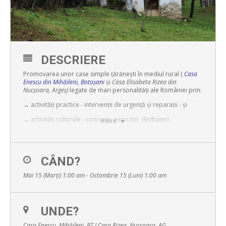
DESCRIERE
Promovarea unor case simple țărănești în mediul rural (
Casa
Enescu din Mihăileni, Botoșani
și
Casa Elisabeta Rizea din
Nucșoara, Argeș)
legate de mari personalități ale României prin:
→ activități practice ‐ intervenții de urgență și reparații ‐ și
→ activități culturale ‐ concerte, expoziții, dezbateri.
more
Promovarea caselor se va face atât în conextul valorii istorice,
cât și al peisajului cultural în care se află. Pentru mai multe
informații, vizitați
www.propatrimonio.org
.
CÂND?
Mai 15 (Marți) 1:00 am - Octombrie 15 (Luni) 1:00 am
UNDE?
Casa Enescu, Mihăileni, BT I Casa Rizea, Nucșoara, AG