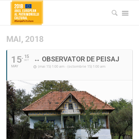
MAI, 2018
15
15
↔ OBSERVATOR DE PEISAJ
OCT
(mai 15) 1:00 am - (octombrie 15) 1:00 am
MAY