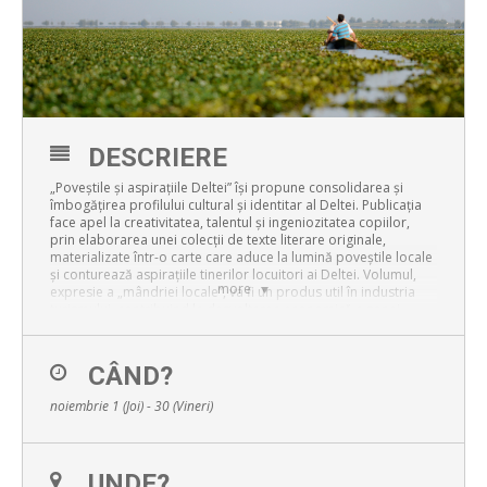
DESCRIERE
„Poveștile și aspirațiile Deltei” își propune consolidarea și
îmbogățirea profilului cultural și identitar al Deltei. Publicația
face apel la creativitatea, talentul și ingeniozitatea copiilor,
prin elaborarea unei colecții de texte literare originale,
materializate într-o carte care aduce la lumină poveștile locale
și conturează aspirațiile tinerilor locuitori ai Deltei. Volumul,
more
expresie a „mândriei locale”, va fi un produs util în industria
turismului, contribuind la dezvoltarea economică a zonei.
Pentru data exactă a lansării volumului „Poveștile și aspirațiile
Deltei”, vă rugăm să consultați
www.rowmania.ro
.
CÂND?
noiembrie 1 (Joi) - 30 (Vineri)
UNDE?