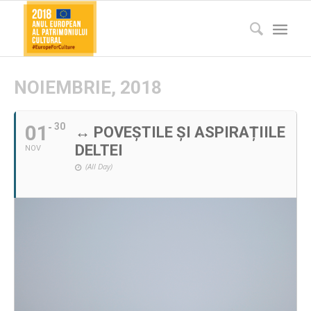
NOIEMBRIE, 2018
01
30
↔ POVEȘTILE ȘI ASPIRAȚIILE
DELTEI
NOV
(All Day)