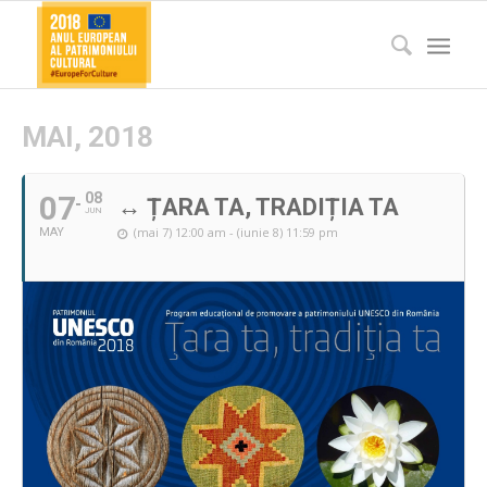
MAI, 2018
07
08
↔ ȚARA TA, TRADIȚIA TA
JUN
(mai 7) 12:00 am - (iunie 8) 11:59 pm
MAY