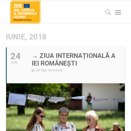
IUNIE, 2018
24
→ ZIUA INTERNAȚIONALĂ A
IEI ROMÂNEȘTI
JUN
(All Day: Duminică)