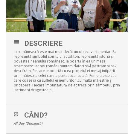
DESCRIERE
Ia românească este mai mult decât un obiect vestimentar. Ea
reprezintă simbolul spiritului autohton, reprezintă istoria şi
povestea neamului românesc. Ia poartă în ea un mesaj
strămoşesc iar noi românii suntem datori să‐l păstrăm şi să‐l
descifrăm. Fiecare ie poartă cu ea propriul ei mesaj întipărit
prin măiestria celei care a purtat acul cu aţă. Femeia este cea
care coase ia cu sufletul ei nemuritor ,cu multă măiestrie şi
pricepere. Fiecare împunsătură de ac trece prin zâmbetul, prin
lacrima şi dragostea ei.
CÂND?
All Day (Duminică)