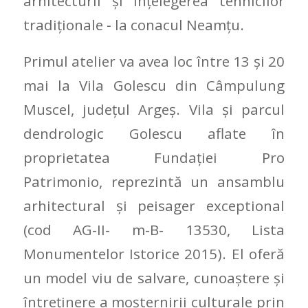
arhitecturii și înțelegerea tehnicilor
tradiționale ‐ la conacul Neamțu.
Primul atelier va avea loc între 13 și 20
mai la Vila Golescu din Câmpulung
Muscel, județul Argeș. Vila și parcul
dendrologic Golescu aflate în
proprietatea Fundației Pro
Patrimonio, reprezintă un ansamblu
arhitectural și peisager exceptional
(cod AG-II- m-B- 13530, Lista
Monumentelor Istorice 2015). El oferă
un model viu de salvare, cunoaștere și
întreținere a moșternirii culturale prin