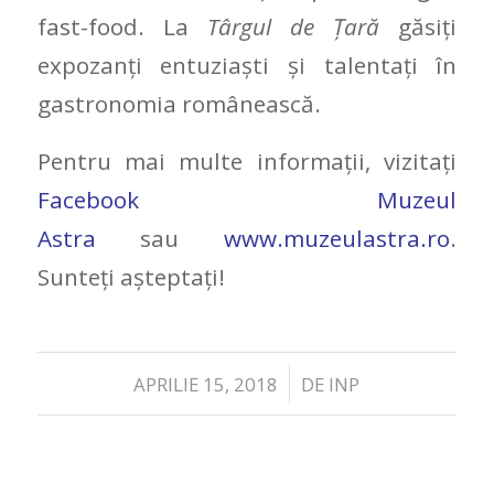
fast-food. La
Târgul de Ţară
găsiți
expozanți entuziaști și talentați în
gastronomia românească.
Pentru mai multe informații, vizitați
Facebook Muzeul
Astra
sau
www.muzeulastra.ro
.
Sunteți așteptați!
/
APRILIE 15, 2018
DE
INP