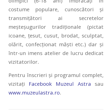
olimpici (6-18 ani) îmbrăcați în
costume populare, cunoscători și
transmițători ai secretelor
meşteşugurilor tradiţionale (pictat
icoane, ţesut, cusut, brodat, sculptat,
olărit, confecţionat măşti etc.) dar şi
într-un imens atelier de lucru dedicat
vizitatorilor.
Pentru înscrieri și programul complet,
vizitați
Facebook Muzeul Astra
sau
www.muzeulastra.ro
.