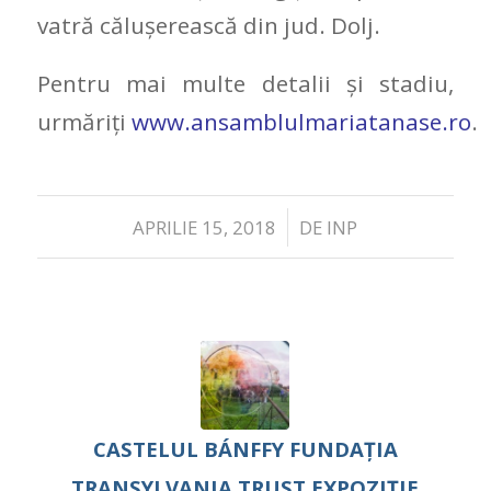
vatră călușerească din jud. Dolj.
Pentru mai multe detalii și stadiu,
urmăriți
www.ansamblulmariatanase.ro
.
/
APRILIE 15, 2018
DE
INP
CASTELUL BÁNFFY
FUNDAȚIA
TRANSYLVANIA TRUST
EXPOZIȚIE